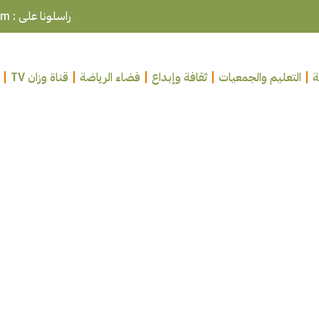
راسلونا على : ouazzanepresse@gmail.com
ة
التعليم والجمعيات
ثقافة وإبداع
فضاء الرياضة
قناة وزان TV