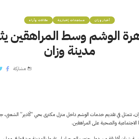
أخبار وزان
مستجدات إخبارية
مقالات وأراء
رة الوشم وسط المراهقين يثير
مدينة وزان
مشاركة
ان، تتمثل في تقديم خدمات الوشم داخل منزل مكترى بحي “ݣادير” الشعبي، جد
ا الاجتماعية والصحية على المراهقين.
 شبان أفارقة من دول جنوب الصحراء استقروا بالمدينة وبدؤوا في ممارسة