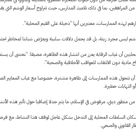
 المراهقين، بما في ذلك تلاميذ المدارس، حيث تتراوح أسعار الوشم التي يقد
هم لهذه الممارسات، معتبرين أنها “دخيلة على القيم المحلية”.
شم ليس مجرد زينة، بل قد يحمل دلالات سلبية ويعرّض شبابنا لمخاطر اجت
محليين أن غياب الرقابة يعزز من انتشار هذه الظاهرة، مضيفا: “نخشى أن يس
 مادية دون الالتفات للعواقب الأخلاقية والصحية”.
أن تتحول هذه الممارسات إلى ظاهرة منتشرة، خصوصا مع غياب المعايير الصحي
 التهابات خطيرة.
من منظور ديني، مرفوض في الإسلام، ما يثير جدلا إضافيا حول تأثير هذه الأ
السكان السلطات المحلية إلى التدخل بشكل عاجل لوقف هذا النشاط، مع فرض
ار القانوني والصحي.