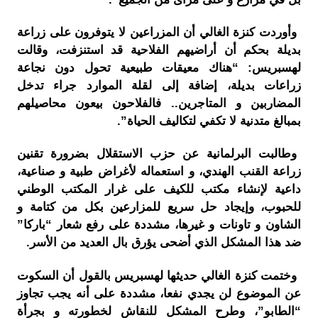
وأوردت كنزة الغالي أن المزراعين لا يتوفرون على زراعة
بديلة بحكم أن أراضيهم الفلاحية قد استنزفت، وقالت
لهسبريس: “هناك معيقات طبيعية تحول دون نجاعة
زراعات بديلة، إضافة إلى لقلة الموارد جراء تدخل
المضاربين و المتاجرين.. فالفلاحون بيعون محاصيلهم
بمبالغ متدنية لا تكفي لتكاليف الحياة”.
وطالبت البرلمانية عن حزب الاستقلال بضرورة تقنين
زراعة القنب الهندي، و استعماله لأغراض طبية و صناعية،
داعية لإنشاء مكتب للكيف على غرار المكتب الوطني
للحبوب، وإيجاد حل سريع للمزارعين بكل من كتامة و
الشاون و تاونات و غيرها، مشددة على رفع شعار “باركا”
ضد هذا المشكل الذي أضحى يؤرق بال العديد من الأسر.
وختمت كنزة الغالي حديثها لهسبريس بالقول أن السكوت
عن الموضوع لن يجدي نفعا، مشددة على أنه يجب تجاوز
“الطابو”، وطرح المشكل للنقاش لخطورته و بجرأة