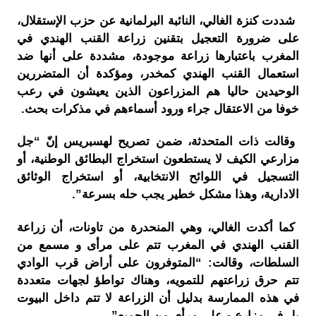
شددت كنزة الغالي، النائبة البرلمانية عن حزب الإستقلال،
على ضرورة التعجيل بتقنين زراعة القنب الهندي في
المغرب باعتبارها زراعة موجودة، مشددة على أنها ضد
استعمال القنب الهندي كمخدر، ومؤكدة أن المتضررين
الوحيدين حاليا هم المزراعون الذين يعيشون في رعب
خوفا من الاعتقال جراء ورود أسماءهم في مذكرات بحث.
وقالت ذات المتحدثة، ضمن تصريح لهسبريس إنّ “جل
مزارعي الكيف لا يستطعون استخراج البطائق الوطنية، أو
التسجيل في اللوائح الانتخابية، أو استخراج الوثائق
الادارية، وهذا مشكل خطير يجب حله بسرعة”.
كما أكدت الغالي، وهي المنحدرة من تاونات، أن زراعة
القنب الهندي في المغرب تتم على مرأى و مسمع من
السلطات، وقالت: “المتوفرون على أراض قرب الوادي
تتم حرق زراعتهم للتمويه، وهناك تواطؤ لجهات متعددة
في هذه الممارسة بدليل أن الزراعة لا تتم داخل البيوت
بل في مزارع و على مرأى من الجميع”.