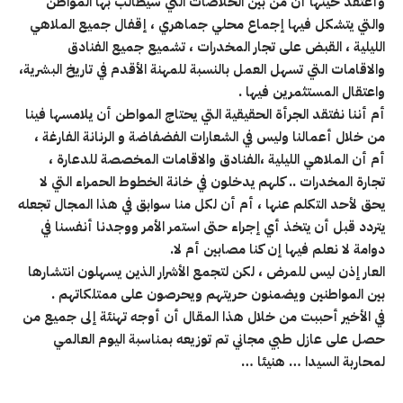
وأعتقد حينها أن من بين الخلاصات التي سيطالب بها المواطن
والتي يتشكل فيها إجماع محلي جماهري ، إقفال جميع الملاهي
الليلية ، القبض على تجار المخدرات ، تشميع جميع الفنادق
والاقامات التي تسهل العمل بالنسبة للمهنة الأقدم في تاريخ البشرية،
واعتقال المستثمرين فيها
.
أم أننا نفتقد الجرأة الحقيقية التي يحتاج المواطن أن يلامسها فينا
من خلال أعمالنا وليس في الشعارات الفضفاضة و الرنانة الفارغة ،
أم أن الملاهي الليلية ،الفنادق والاقامات المخصصة للدعارة ،
تجارة المخدرات .. كلهم يدخلون في خانة الخطوط الحمراء التي لا
يحق لأحد التكلم عنها ، أم أن لكل منا سوابق في هذا المجال تجعله
يتردد قبل أن يتخذ أي إجراء حتى استمر الأمر ووجدنا أنفسنا في
دوامة لا نعلم فيها إن كنا مصابين أم لا
.
العار إذن ليس للمرض ، لكن لتجمع الأشرار الذين يسهلون انتشارها
بين المواطنين ويضمنون حريتهم ويحرصون على ممتلكاتهم
.
في الأخير أحببت من خلال هذا المقال أن أوجه تهنئة إلى جميع من
حصل على عازل طبي مجاني تم توزيعه بمناسبة اليوم العالمي
لمحاربة السيدا … هنيئا
…