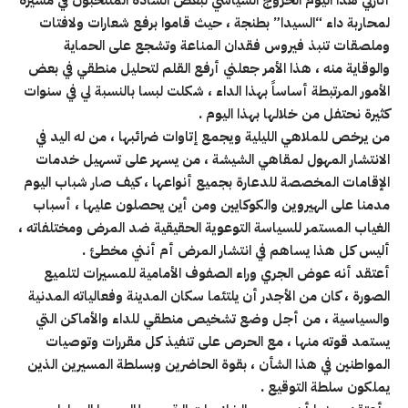
لمحاربة داء “السيدا” بطنجة ، حيث قاموا برفع شعارات ولافتات
وملصقات تنبذ فيروس فقدان المناعة وتشجع على الحماية
والوقاية منه ، هذا الأمر جعلني أرفع القلم لتحليل منطقي في بعض
الأمور المرتبطة أساساً بهذا الداء ، شكلت لبسا بالنسبة لي في سنوات
كثيرة نحتفل من خلالها بهذا اليوم
.
من يرخص للملاهي الليلية ويجمع إتاوات ضرائبها ، من له اليد في
الانتشار المهول لمقاهي الشيشة ، من يسهر على تسهيل خدمات
الإقامات المخصصة للدعارة بجميع أنواعها ، كيف صار شباب اليوم
مدمنا على الهيروين والكوكايين ومن أين يحصلون عليها ، أسباب
الغياب المستمر للسياسة التوعوية الحقيقية ضد المرض ومختلفاته ،
أليس كل هذا يساهم في انتشار المرض أم أنني مخطئ
.
أعتقد أنه عوض الجري وراء الصفوف الأمامية للمسيرات لتلميع
الصورة ، كان من الأجدر أن يلتئما سكان المدينة وفعالياته المدنية
والسياسية ، من أجل وضع تشخيص منطقي للداء والأماكن التي
يستمد قوته منها ، مع الحرص على تنفيذ كل مقررات وتوصيات
المواطنين في هذا الشأن ، بقوة الحاضرين وبسلطة المسيرين الذين
يملكون سلطة التوقيع
.