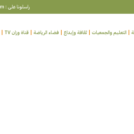
راسلونا على : ouazzanepresse@gmail.com
ة
التعليم والجمعيات
ثقافة وإبداع
فضاء الرياضة
قناة وزان TV