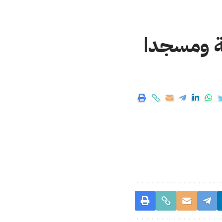
 الإسلامية تغلق 56 زاوية ومسجدا