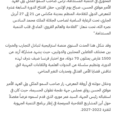
المحوري في التنمية المستدامة، ترأس صاحب السمو الملكي ولي العهد
الأمير مولاي الحسن، صباح يوم الإثنين، حفل افتتاح الدورة السابعة عشرة
للمعرض الدولي للفلاحة، المنظم بمدينة مكناس من 21 إلى 27 أبريل
الجاري، تحت الرعاية السامية لصاحب الجلالة الملك محمد السادس
نصره الله، تحت شعار: “الفلاحة والعالم القروي: الماء في قلب التنمية
المستدامة.”
وقد شكل هذا الحدث السنوي منصة استراتيجية لتبادل التجارب والخبرات
بين مختلف الفاعلين المحليين والدوليين، حيث يشهد مشاركة أزيد من
1500 عارض يمثلون 70 دولة، مع اختيار فرنسا ضيف شرف لهذه
الدورة، وتنظيم سلسلة من الندوات العلمية واللقاءات المهنية التي
تناقش قضايا الأمن الغذائي وتحديات التغير المناخي.
وخلال جولته في أروقة المعرض، زار صاحب السمو الملكي ولي العهد الأمير
مولاي الحسن رواق مجلس جهة طنجة تطوان الحسيمة، حيث كان في
استقباله رئيس الجهة، السيد عمر مورو، الذي قدم لسموه عرضاً مفصلاً
حول أبرز المشاريع الفلاحية المبرمجة في إطار برنامج التنمية الجهوية
للفترة 2022-2027.