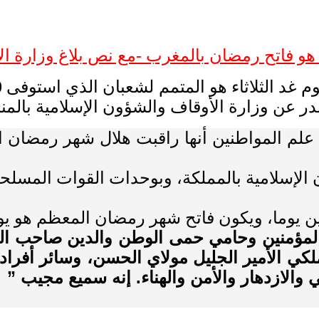
ء هو فاتح رمضان بالمغرب -مع نص بلاغ وزارة ال
لإسلامية بالمملكة، وبوحدات القوات المسلحة 
 ويكون فاتح شهر رمضان المعظم هو يوم الأربعاء 10 ي
ر المؤمنين وحامي حمى الوطن والدين صاحب ال
ي الأمير الجليل مولاي الحسن، وسائر أفراد 
 والازدهار والأمن والهناء. إنه سميع مجيب
”