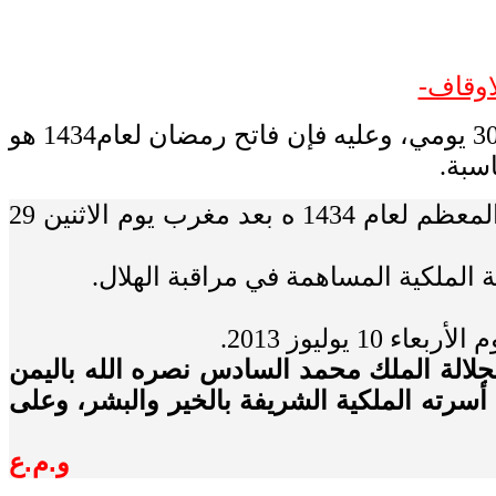
اوقاف-
أعلنت وزارة الأوقاف والشؤون الاسلامية أن يوم غد الثلاثاء هو المتمم لشعبان الذي استوفى 30 يومي، وعليه فإن فاتح رمضان لعام1434 هو
” تنهي وزارة الأوقاف والشؤون الإسلامية إلى علم المواطنين أنها راقبت هلال شهر رمضان المعظم لعام 1434 ه بعد مغرب يوم الاثنين 29
الملكية المساهمة في مراقبة الهلال.
وليوز 2013.
جلالة الملك محمد السادس نصره الله باليمن
أسرته الملكية الشريفة بالخير والبشر، وعلى
و.م.ع