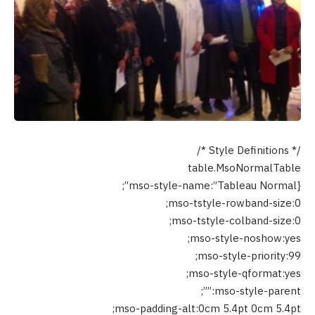
/* Style Definitions */
table.MsoNormalTable
{mso-style-name:”Tableau Normal”;
mso-tstyle-rowband-size:0;
mso-tstyle-colband-size:0;
mso-style-noshow:yes;
mso-style-priority:99;
mso-style-qformat:yes;
mso-style-parent:””;
mso-padding-alt:0cm 5.4pt 0cm 5.4pt;