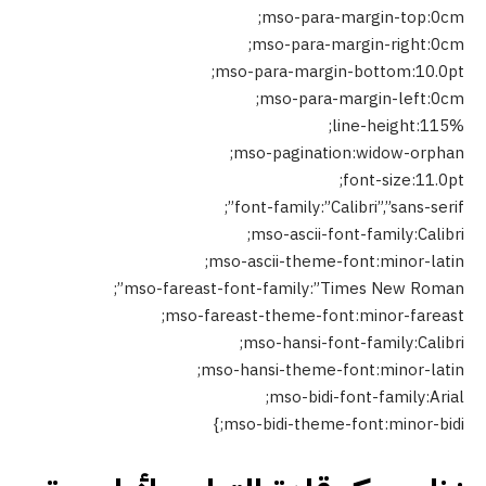
mso-para-margin-top:0cm;
mso-para-margin-right:0cm;
mso-para-margin-bottom:10.0pt;
mso-para-margin-left:0cm;
line-height:115%;
mso-pagination:widow-orphan;
font-size:11.0pt;
font-family:”Calibri”,”sans-serif”;
mso-ascii-font-family:Calibri;
mso-ascii-theme-font:minor-latin;
mso-fareast-font-family:”Times New Roman”;
mso-fareast-theme-font:minor-fareast;
mso-hansi-font-family:Calibri;
mso-hansi-theme-font:minor-latin;
mso-bidi-font-family:Arial;
mso-bidi-theme-font:minor-bidi;}