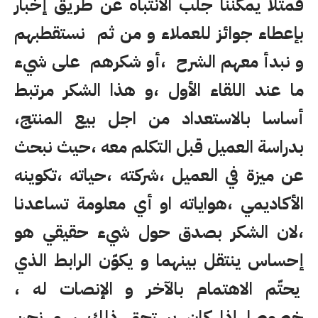
فمثلا يمكننا جلب الانتباه عن طريق إخبار
بإعطاء جوائز للعملاء و من ثم نستقطبهم
و نبدأ معهم الشرح ،أو شكرهم على شيء
ما عند اللقاء الأول ،و هذا الشكر مرتبط
أساسا بالاستعداد من اجل بيع المنتج،
بدراسة العميل قبل التكلم معه ،حيث نبحث
عن ميزة في العميل ،شركته ،حياته ،تكوينه
الأكاديمي ،هواياته او أي معلومة تساعدنا
،لان الشكر بصدق حول شيء حقيقي هو
إحساس ينتقل بينهما و يكوّن الرابط الذي
يحتّم الاهتمام بالآخر و الإنصات له ،
خصوصا إذا كان يستحق ذلك ، و نحن