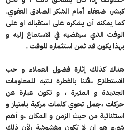
كبشر، ضعفاء أمام الشكر الصادق العفوي.
كما يمكنه أن يشكره على استقباله او على
الوقت الذي سيقضيه في الاستماع إليه و
بهذا يكون قد ثمن استثماره للوقت .
هناك كذلك إثارة فضول العملاء و حب
الاستطلاع ،لأننا بالفطرة ننتبه للمعلومات
الجديدة و المثيرة ، و تكون عبارة عن
حركات ،جمل تحوي كلمات مركبة بامتياز و
استثنائية من حيث الزمن و المكان ،و أهم
شيء هو ان لا تكون مغشوشة ،لأن ذلك