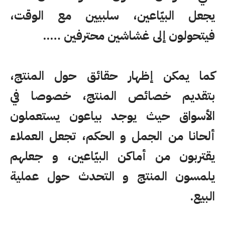
يجعل البيّاعين، سلبيين مع الوقت،
فيتحولون إلى غشاشين محترفين …..
كما يمكن إظهار حقائق حول المنتج،
بتقديم خصائص المنتج، خصوصا في
الأسواق حيث يوجد بياعون يستعملون
ألحانا من الجمل و الحكم، تجعل العملاء
يقتربون من أماكن البيّاعين، و جعلهم
يلمسون المنتج و التحدث حول عملية
البيع.