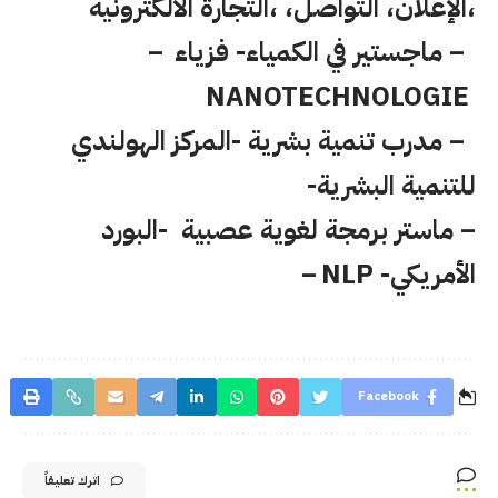
،الإعلان،
التواصل
، ،التجارة الالكترونية
–
ماجستير في الكمياء- فزياء
–
NANOTECHNOLOGIE
– مدرب تنمية بشرية -المركز الهولندي
للتنمية البشرية-
– ماستر برمجة لغوية عصبية
-البورد
الأمريكي-
NLP
–
Facebook
اترك تعليقاً