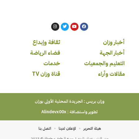
أخبار وزان
ثقافة وإبداع
أخبار الجهة
فضاء الرياضة
التعليم والجمعيات
خدمات
مقالات وأراء
قناة وزان TV
وزان بريس : الجريدة المحلية الأولى بوزان
تطوير واستضافة :
Alindevx00x
هيئة التحرير
للإعلان لدينا
اتصل بنا
مدير النشر : عدنان تليدي | جميع الحقوق محفوظة © 2023