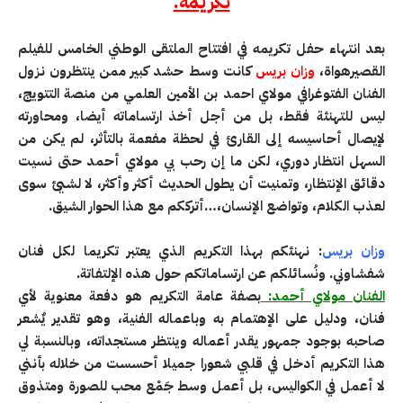
تكريمه.
بعد انتهاء حفل تكريمه في افتتاح الملتقى الوطني الخامس للفيلم
القصيرهواة،
وزان بريس
كانت وسط حشد كبير ممن ينتظرون نزول
الفنان الفتوغرافي مولاي احمد بن الأمين العلمي من منصة التتويج،
ليس للتهنئة فقط، بل من أجل أخذ ارتساماته أيضا، ومحاورته
لإيصال أحاسيسه إلى القارئ في لحظة مفعمة بالتأثر، لم يكن من
السهل انتظار دوري، لكن ما إن رحب بي مولاي أحمد حتى نسيت
دقائق الإنتظار، وتمنيت أن يطول الحديث أكثر وأكثر، لا لشيئ سوى
لعذب الكلام، وتواضع الإنسان،…أترككم مع هذا الحوار الشيق.
وزان بريس
: نهنئكم بهذا التكريم الذي يعتبر تكريما لكل فنان
شفشاوني. ونُسائلكم عن ارتساماتكم حول هذه الإلتفاتة.
الفنان مولاي أحمد:
بصفة عامة التكريم هو دفعة معنوية لأي
فنان، ودليل على الإهتمام به وباعماله الفنية، وهو تقدير يٌشعر
صاحبه بوجود جمهور يقدر أعماله وينتظر مستجداته، وبالنسبة لي
هذا التكريم أدخل في قلبي شعورا جميلا أحسست من خلاله بأنني
لا أعمل في الكواليس، بل أعمل وسط جَمْع محب للصورة ومتذوق