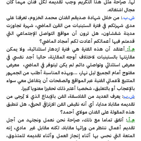
لها. صراحة مثل هذا التكريم وجب تقديمه لكل فنان مهما كان
مجال اشتغاله.
ش.ب.
: من خلال شهادة صديقم الفنان محمد الخزوم، تعرفنا على
مدى شهرتكم في فترة الستينيات من القرن الماضي، شهرة تجاوزت
مدينة شفشاون، هل ترون أن مواقع التواصل الإجتماعي التي
قدمتم فيها أعمالكم أعادت لكم أمجاد الماضي؟
م.أ:
أعتقد أن هذه الفترة هي فترة ازدهار استثنائية، ولا يمكن
مقارنتها بالستينيات لاختلاف أوجه المقارنة، حاليا أجد نفسي في
معرض استثنائي وتواصلي دائم لم يكن ليتوفر في الماضي، معرض
مفتوح أمام الجميع ليل نهار، …وبهذه المناسبة أطلب من الجمهور
المتتبع لأعمالي الفنية عبر المواقع والصفحات أن يتفاعل معي سواء
بالإعجاب أو بالتعليق، شخصيا أعتبر ذلك تحفيزا معنويا كبيرا.
ش.ب
: يعرف العديد من الفلاسفة، الفن بالإبداع الذي لا يٌرجى من
تقديمه مقابلا مدايا، أي أنه نقيض الفن الارتزاقي الحرفي، هل تنطبق
هذه المقولة على الفنان مولاي أحمد؟
م.أ.
: أتفق تماما مع ذلك، صراحة نحن نعمل ونجتهد من أجل
تقديم أعمال ننتظر من ورائها مقابلا، لكنه مقابل غير مادي، إنه
المتعة التي نحس بها أثناء إنجاز العمل وأثناء تقديمه للمتذوق،