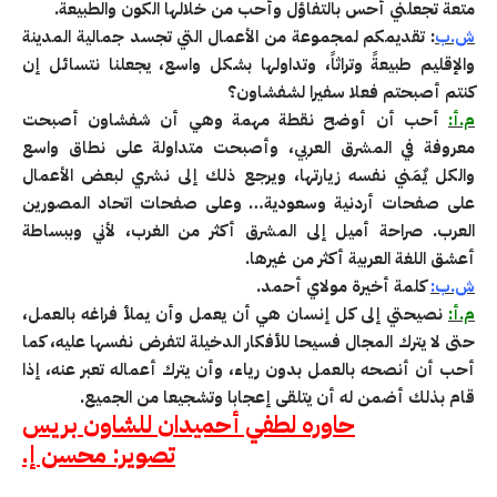
متعة تجعلني أحس بالتفاؤل وأحب من خلالها الكون والطبيعة.
ش.ب
: تقديمكم لمجموعة من الأعمال التي تجسد جمالية المدينة
والإقليم طبيعةً وتراثاً، وتداولها بشكل واسع، يجعلنا نتسائل إن
كنتم أصبحتم فعلا سفيرا لشفشاون؟
م.أ:
أحب أن أوضح نقطة مهمة وهي أن شفشاون أصبحت
معروفة في المشرق العربي، وأصبحت متداولة على نطاق واسع
والكل يٌمَني نفسه زيارتها، ويرجع ذلك إلى نشري لبعض الأعمال
على صفحات أردنية وسعودية… وعلى صفحات اتحاد المصورين
العرب. صراحة أميل إلى المشرق أكثر من الغرب، لأني وببساطة
أعشق اللغة العربية أكثر من غيرها.
ش.ب:
كلمة أخيرة مولاي أحمد.
م.أ:
نصيحتي إلى كل إنسان هي أن يعمل وأن يملأ فراغه بالعمل،
حتى لا يترك المجال فسيحا للأفكار الدخيلة لتفرض نفسها عليه، كما
أحب أن أنصحه بالعمل بدون رياء، وأن يترك أعماله تعبر عنه، إذا
قام بذلك أضمن له أن يتلقى إعجابا وتشجيعا من الجميع.
حاوره لطفي أحميدان للشاون بريس
تصوير: محسن إ.