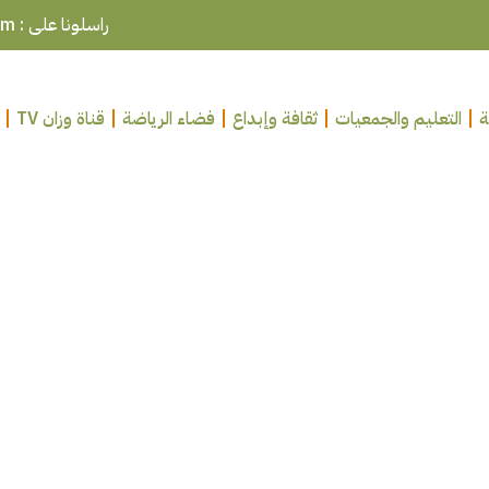
راسلونا على : ouazzanepresse@gmail.com
ة
التعليم والجمعيات
ثقافة وإبداع
فضاء الرياضة
قناة وزان TV