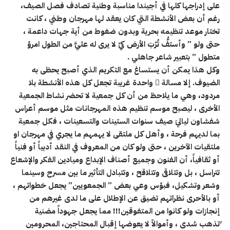
على إدراجها كلها في أجيندا مناسبة وطنية تصادف فصل الصيف،
رغم أن بعض الأنشطة التي كان يعقد لها مهرجان وطني ، كانت
تختار موعد تنظيمه بحرية وبدون ضغوط من أية جهات داعمة ،
حتى ولو ” وأستفُّ تُرْبَ الأرض كيْ لا يرى له عليَّ من الطول امرؤ
متطول ” بتعبير شاعر جاهلي
.
وكل هذا يمكن أن يستساغ مع التكريم الذي أصبح يحظى به
الضيوف. إلا مسالة ً واحدة غريبة تجعل كل هذه الأنشطة بلا
مردود، وهي ما يلاحظ من أن كل جمعية لا تحضر نشاط الجمعية
الأخرى ، ليصبح موسم تنظيم هذه المهرجانات مثل موسم أعراس
شفشاون لياليَ صيف سنوات الستينات والتسعينات ، فكل جمعية
بما لديهم فرحة ، وأهل كل ملتقى لا يهمهم ما يجري في مهرجان او
ملتقيات الآخرين ، حتى ولو كان من المعروف في النقد أدبياً أو فنياً
أو ثقافياً، أن الفنون وجميع أصناف الإبداع وميادين الفكر والإشعاع
تتراسل ، بل وتتلاقى وتتلاقح ، وتتبادل التأثير ما بين مسرح وسينما
وشعر وتشكيل، فبؤس وعي بعض ” الجمعويين” يجعل خطواتهم ،
أو بالأحرى نظراتهم تضيق عن الإطلال على ما لدى غيرهم من
إنجازات ولو كانوا من المتفوقين!!! مما يجعل جهوداً مضنية
ًتذهب سُدى ، وأموالاً لا يعوضها إقبال المحتاجين، المحرومين