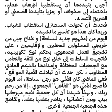
أجيال يتهددها أن يستقطبها الإرهاب عمليا،
بالانتماء إلى صفوفه، أو رمزيا بتأيدها الضمني أو
الصريح لأعماله
.
فحدث أن تحولت السلطةإلى استقطاب الشباب.
وربما كان هذا هو تفسير ما نشهده
اليوم من (مفهوم جديد للسلطة) وانفتاح جيل من
خريجي المسئولين المحليين والإقليميين ، على
تشجيع العمل الجمعوي، بحكم نوع تكويينهم،
فاتجهت السلطات إلى خلق نوع من الثقة والتعامل
مع الجمعيات المختلفة وإمدادها بالدعم المادي
المطلوب ، لكن حدث أن تبادلت الأميةُ المواقع ،
ففي الماضي كان الأمِّي هو رجل السلطة، أما اليوم
فأصبح الأمي هو “الفاعل” الجمعوي ، إلا من رحم
ربك ، ولهذا شهدنا أن كل جمعية تقيم مهرجانها
بينها وبين أعضائها ، يناصر بعضها بعضاً، وتقاطع
هذه الجمعية الجمعية الأخرى
.