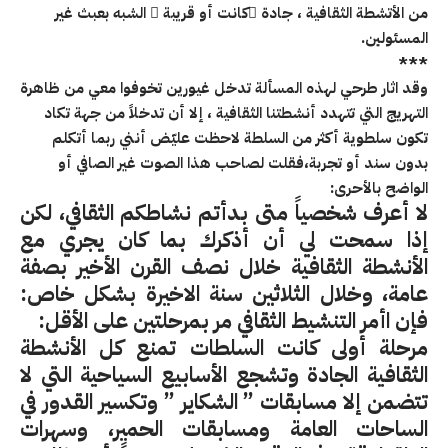
من الأتشطة الثقافية ، جادة ًكانت أو قريبة َ الشبه بعبث غير
المسئولين
.
***
وقد اثار طرحي لهذه المسألة تدخل غيورين تخوفوا معي من ظاهرة
التهريج التي تتهدد أنشطتنا الثقافية ، إلا أن تدخلاً من جهة تكاد
تكون سلطوية أكثر من السلطة لاحظت عليّض أنني ربما أتكلم
بدون سند أو تجربة،فقلت لصاحب هذا الصوت غير الصافي أو
الواضح بالأحرى
:
لا أعرف شخصياً متى بدأتم نشاطكم الثقافي، لكن
إذا سمحت لي أن أذكرك بما كان يجري مع
الأنشطة الثقافية خلال نصف القرن الأخير بصفة
عامة، وخلال الثلاثين سنة الاخيرة بشكل خاص:
فإن اأمر التنشيط الثقافي مر بمرحلتين على الأقل
:
مرحلة أولى كانت السلطات تمنع كل الأنشطة
الثقافية الجادة وتشجع الأسابيع السياحية التي لا
تتضمن إلا مسابقات ” الشكاير ” وتكسير القدور في
الساحات العامة ومسابقات الحميٍر، وسهرات