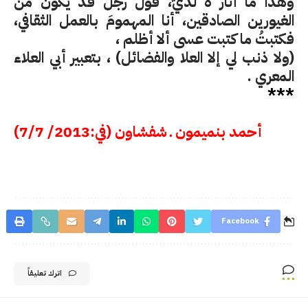
وهذا ما أثار ه لديَّ، قول رجل قد يكون من
الغيورين الصادقين، أنا المهمومَ بالعمل الثقافي،
فكتبتُ ما كتبت عسى ألا أظلم ،
(
ولا ذنب لي إلا العلا والفضائل) ، بتعبير أبي العلاء
المعري
.
***
أحمد بنميمون ـ شفشاون (في:2013/ 7/7)
Facebook
اترك تعليقاً