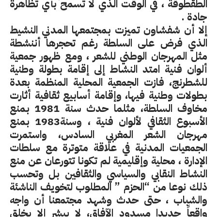
الطقطوقة ، في الوقت الذي لا تسمح بأي تظاهرة
جادة
.
إلا أن شفشاون تميزت بمجتمعها المدني النشيط
الذي فرض على السلطة رغم تحجرها أننشطة
مثل المهرجان الوطني للشعر ، ومع ظهور جمعية
ألوان فنية امتد النشاط إلى إقامة بطولة وطنية
للشطرنج، فازت الجمعية المحلية المنظمة بعدة
بطولات وطنية فيها، وإقامة أسابيع ثقافية أثارت
مخاوف السلطة، مثلما حدث سنة 1981 بمنع
الأسبوع الثقافي لألوان فنية ، وسنة1983 بمنع
مهرجان الشعر المغربي السادس، واستمرت
الجمعيات المدنية في علاقة متوترة مع سلطات
الإدارة ، محلية وإقليمية لم تكونا تتورعان عن منع
النشاط النقابي والسياسي والثقافين بل وتحسب
ذلك نوعا من “الحزم ” المطلوب لتخويف الناشئة
والشباب ، حتى حدث وشهد مجتمعنا أن واجه
واقعاً جديدا مسدود الآفاق، لا يبشر إلا بخلق