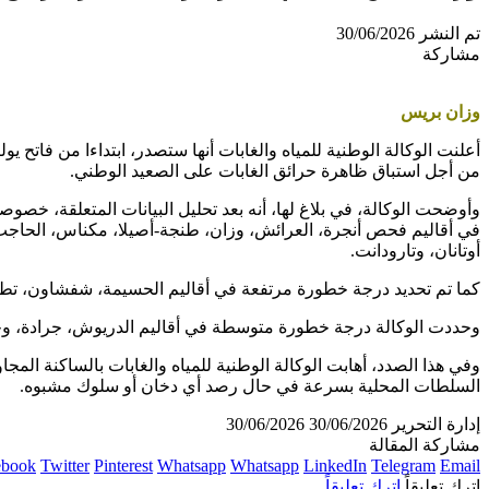
تم النشر 30/06/2026
مشاركة
وزان بريس
أعلنت الوكالة الوطنية للمياه والغابات أنها ستصدر، ابتداءا من فاتح ي
من أجل استباق ظاهرة حرائق الغابات على الصعيد الوطني.
وأوضحت الوكالة، في بلاغ لها، أنه بعد تحليل البيانات المتعلقة، خصو
في أقاليم فحص أنجرة، العرائش، وزان، طنجة-أصيلا، مكناس، الحاجب، 
أوتانان، وتارودانت.
كما تم تحديد درجة خطورة مرتفعة في أقاليم الحسيمة، شفشاون، تطوان، 
وحددت الوكالة درجة خطورة متوسطة في أقاليم الدريوش، جرادة، وج
وفي هذا الصدد، أهابت الوكالة الوطنية للمياه والغابات بالساكنة المج
السلطات المحلية بسرعة في حال رصد أي دخان أو سلوك مشبوه.
إدارة التحرير
30/06/2026
30/06/2026
مشاركة المقالة
ebook
Twitter
Pinterest
Whatsapp
Whatsapp
LinkedIn
Telegram
Email
اترك تعليقاً
اترك تعليقاً