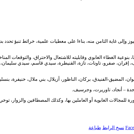
وليوز وإلى غاية الثامن منه، بناءا على معطيات علمية، خرائط تنبؤ تحدد
صا، بنوعية الغطاء الغابوي وقابليته للاشتعال والاحتراق، والتوقعات 
إفران، صفرو، تاونات، تازة، القنيطرة، سيدي قاسم، سيدي سليمان، الخ
المضيق-الفنيدق، بركان، الناظور، أزيلال، بني ملال، خنيفرة، بنسليما
دة – أنجاد، تاوريرت، وجرسيف.
اورة للمجالات الغابوية أو العاملين بها، وكذلك المصطافين والزوار، تو
Fac
نسخ الرابط
طباعة